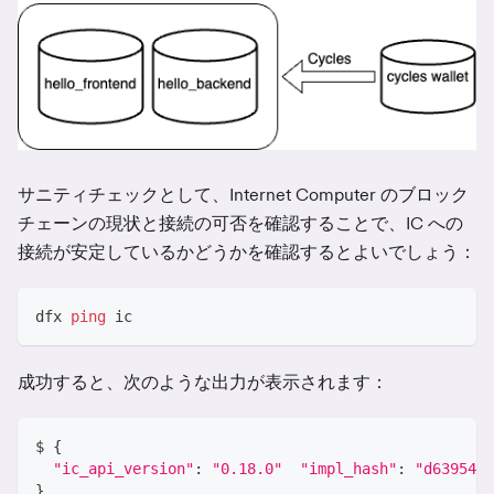
サニティチェックとして、Internet Computer のブロック
チェーンの現状と接続の可否を確認することで、IC への
接続が安定しているかどうかを確認するとよいでしょう：
dfx 
ping
 ic
成功すると、次のような出力が表示されます：
$ 
{
"ic_api_version"
:
"0.18.0"
"impl_hash"
:
"d639545e
}